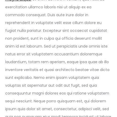
exercitation ullamco laboris nisi ut aliquip ex ea
commodo consequat. Duis aute irure dolor in
reprehenderit in voluptate velit esse cillum dolore eu
fugiat nulla pariatur. Excepteur sint occaecat cupidatat
non proident, sunt in culpa qui officia deserunt mollit
anim id est laborum. Sed ut perspiciatis unde omnis iste
natus error sit voluptatem accusantium doloremque
laudantium, totam rem aperiam, eaque ipsa quae ab illo
inventore veritatis et quasi architecto beatae vitae dicta
sunt explicabo. Nemo enim ipsam voluptatem quia
voluptas sit aspernatur aut odit aut fugit, sed quia
consequuntur magni dolores eos qui ratione voluptatem
sequi nesciunt. Neque porro quisquam est, qui dolorem
ipsum quia dolor sit amet, consectetur, adipisci velit, sed
quia non numquam eius modi tempora incidunt ut labore