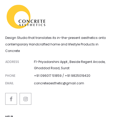
Design Studio that translates its in-the-present aesthetics onto
contemporary Handcrafted home and lifestyle Products in
Concrete
ADDRESS
F1-Priyadarshini Appt., Beside Regent Arcade,
Ghoddod Road, Surat
PHONE
+91 096017 51859 / +91 9825019420
EMAIL
concreteaesthetic@gmail.com
HELP