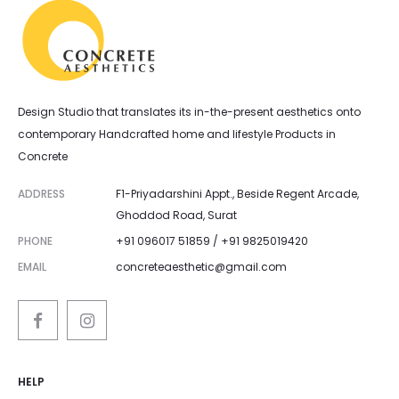
Design Studio that translates its in-the-present aesthetics onto
contemporary Handcrafted home and lifestyle Products in
Concrete
ADDRESS
F1-Priyadarshini Appt., Beside Regent Arcade,
Ghoddod Road, Surat
PHONE
+91 096017 51859 / +91 9825019420
EMAIL
concreteaesthetic@gmail.com
HELP